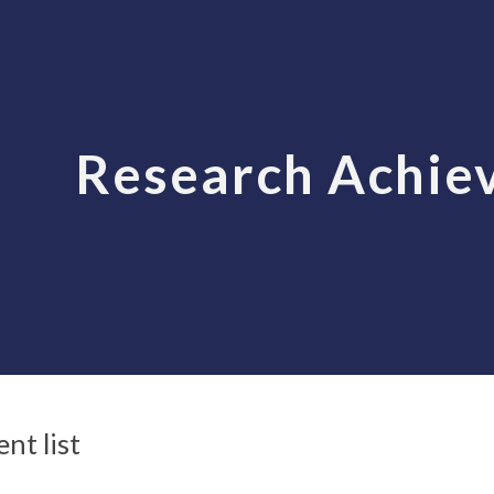
ip to main content
Skip to navigat
Research Achie
nt list