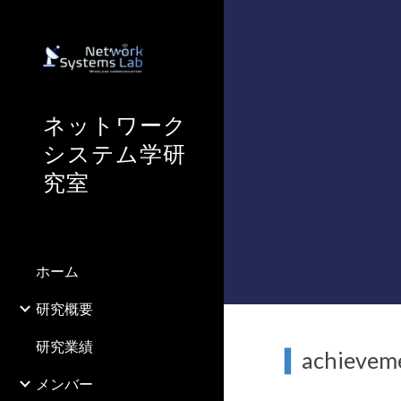
Sk
ネットワーク
システム学研
究室
ホーム
研究概要
研究業績
▍
achieveme
メンバー