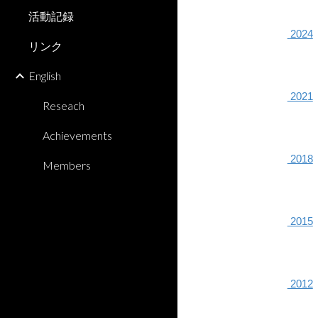
活動記録
202
4
リンク
English
2021
Reseach
Achievements
2018
Members
2015
2012