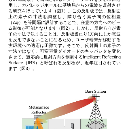
用し、カバレッジホールに基地局からの電波を反射させ
る研究を行っています（図1）。
この反射板では、反射面
上の素子の寸法を調整し、隣り合う素子間の位相差
（Δφ）を等間隔に設計することで、任意の方向へのビー
ム制御が可能となります（図2）。
しかし、反射方向が素
子の寸法で決まることは、反射板当たり1方向にしか電波
を反射できないことになるため、ユーザ端末が移動する
実環境への適応は困難です。そこで、反射面上の素子の
寸法ではなく、可変容量ダイオードのキャパシタを変化
させて、
適応的に反射方向を制御するIntelligent Reflecting
Surface（IRS）と呼ばれる反射板が、近年注目されてい
ます（図3）。