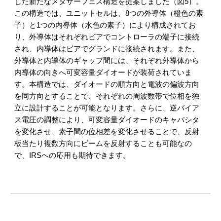
した新たなメタサーフェス構造を提案しました（図5）
。
この構造では、
ユニットセルは、8つの外導体（橙色の素
子）と1つの内導体（水色の素子）により構成されてお
り、外導体はそれぞれビアでコントローラの端子に接続
され、内導体はビアでグランドに接続されます。また、
外導体と内導体のギャップ間には、それぞれ外導体から
内導体の向きへ可変容量ダイオードが装荷されていま
す。本構造では、
ダイオードの順方向と電波の偏波方向
を同方向とすることで、それぞれの周波数帯で位相を独
立に設計することが可能となります。
さらに、逆バイア
ス電圧の調整により、可変容量ダイオードのキャパシタ
を変化させ、素子間の位相差を変化させることで、反射
板当たり複数方向にビームを反射することも可能なの
で、IRSへの応用も期待できます。