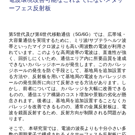
ーフェス反射板
第5世代及び第6世代移動通信（5
G/6G）では、広帯域・
大容量通信を実現するために、ミリ波/サブテラヘルツ波
帯といったマイクロ波よりも高い周波数の電波が利用さ
れています。このような高周波帯の電波は、直進性が強
く、回折しにくいため、通信エリア内に所要品質を達成
できないカバレッジホールが発生します。この
カバレッ
ジホールの発生を防ぐ手段として、基地局を追加設置す
る方法や、反射板を用いて基地局の電波をカバレッジホ
ールの発生箇所に向けて反射させる方法があります。し
かし、前者については、カバレッジを大幅に改善できる
ものの、通信エリア構築のコスト増加や景観の劣化が懸
念されます。後者は、基地局を追加設置することなくカ
バレッジを改善できるものの、通常の金属反射板は、電
波を鏡面反射するため、反射方向が制限される問題があ
ります。
そこで、
本研究室では、電波の波長よりも十分小さい多
数の周期素子で構成されるメタサーフェスを反射板に応