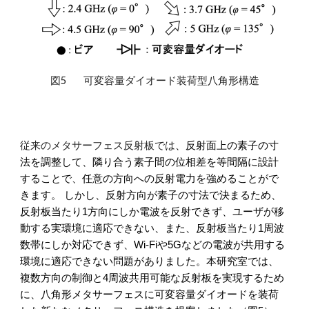
図5
可変容量ダイオード装荷型八角形構造
従来のメタサーフェス反射板では
、
反射面上の素子の寸
法を調整して、隣り合う素子間の位相差を等間隔に設計
することで、任意の方向への反射電力を強めることがで
きます。
しかし、反射方向が素子の寸法で決まるため、
反射板当たり1方向にしか電波を反射できず、ユーザが移
動する実環境に適応できない、また、反射板当たり1周波
数帯にしか対応できず、Wi-Fiや5Gなどの電波が共用する
環境に適応できない問題がありました。本研究室では
、
複数方向の制御と
4周波共用可能な反射板を実現する
ため
に、
八角形メタサーフェスに可変容量ダイオードを装荷