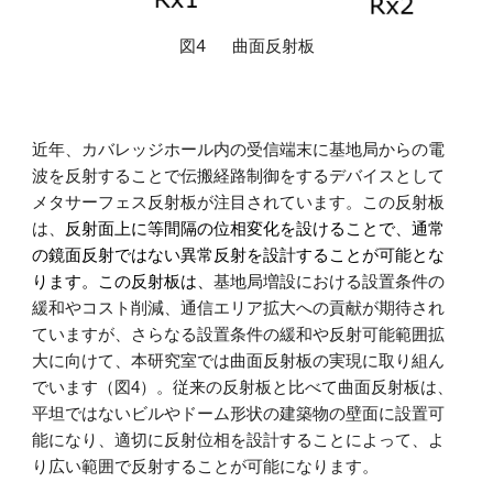
図4
曲面反射板
近年、カバレッジホール内の受信端末に基地局からの電
波を反射することで伝搬経路制御をするデバイスとして
メタサーフェス反射板が注目されてい
ます
。この反射板
は、
反射面上に等間隔の位相変化を設けることで、通常
の鏡面反射ではない異常反射を設計することが可能
とな
ります
。この反射板は、
基地局増設における設置条件の
緩和やコスト削減、通信エリア拡大への貢献が期待され
てい
ますが
、さらなる設置条件の緩和や反射可能範囲拡
大に向けて、本研究室では曲面反射板の実現に取り組ん
でいます（図4）。従来の反射板と比べて曲面反射板は、
平坦ではないビルやドーム形状の建築物の壁面に設置可
能になり、適切に反射位相を設計することによって、よ
り広い範囲で反射することが可能にな
ります
。